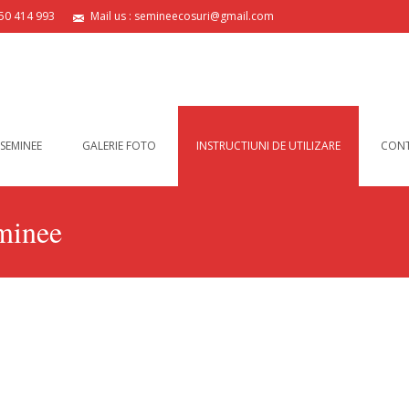
750 414 993
Mail us : semineecosuri@gmail.com
 SEMINEE
GALERIE FOTO
INSTRUCTIUNI DE UTILIZARE
CON
eminee