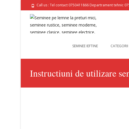
Call us : Tel contact 0750411866 Departrament tehnic 0
SEMINEE IEFTINE
CATEGORII
Instructiuni de utilizare s