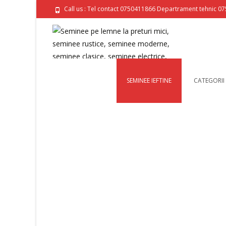
Call us : Tel contact 0750411866 Departrament tehnic 0
SEMINEE IEFTINE
CATEGORII