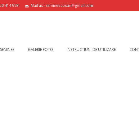
750 414 993
Mail us : semineecosuri@gmail.com
 SEMINEE
GALERIE FOTO
INSTRUCTIUNI DE UTILIZARE
CON