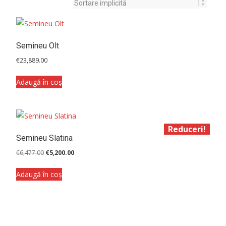
Semineu Olt
€
23,889.00
Adaugă în coș
Reduceri!
Semineu Slatina
Prețul
Prețul
€
6,477.00
€
5,200.00
inițial
curent
a
este:
Adaugă în coș
fost:
€5,200.00.
€6,477.00.