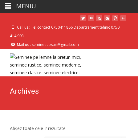
MENIU
Call us : Tel contact 0750411866 Departrament tehnic 0750
414 993
Mail us : semineecosuri@gmail.com
Archives
Afișez toate cele 2 rezultate