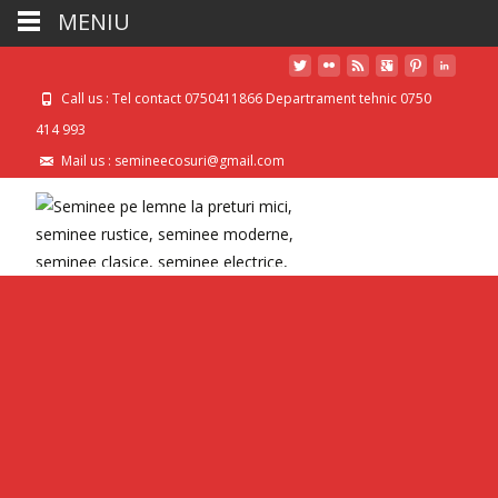
MENIU
Call us : Tel contact 0750411866 Departrament tehnic 0750
414 993
Mail us : semineecosuri@gmail.com