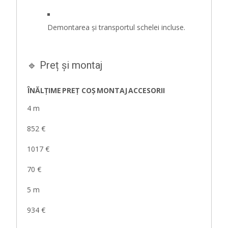
Demontarea și transportul schelei incluse.
🔹 Preț și montaj
ÎNĂLȚIME
PREȚ COȘ
MONTAJ
ACCESORII
4 m
852 €
1017 €
70 €
5 m
934 €