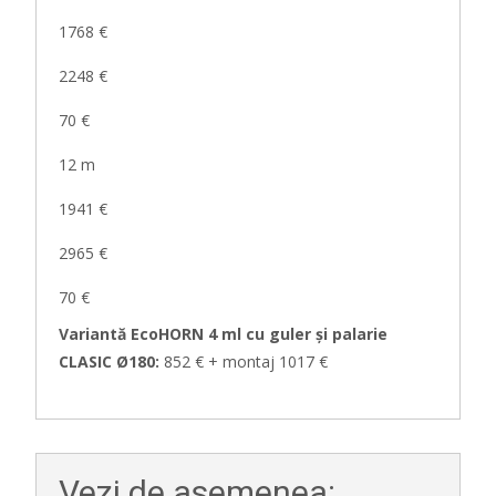
1768 €
2248 €
70 €
12 m
1941 €
2965 €
70 €
Variantă EcoHORN 4 ml cu guler și palarie
CLASIC Ø180:
852 € + montaj 1017 €
Vezi de asemenea: