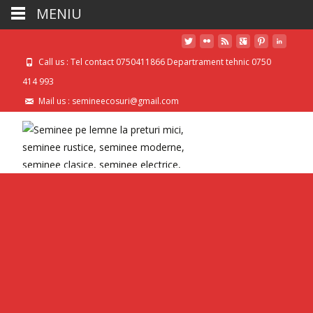
MENIU
Call us : Tel contact 0750411866 Departrament tehnic 0750
414 993
Mail us : semineecosuri@gmail.com