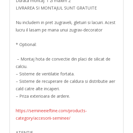
Durata montaj: 1 zi maxim 2
LIVRAREA SI MONTAJUL SUNT GRATUITE
Nu includem in pret zugraveli, gletuiri si lacuiri. Acest
lucru il lasam pe mana unui zugrav-decorator
* Optional:
– Montaj hota de convectie din placi de silicat de
calciu.
– Sisteme de ventilatie fortata.
– Sisteme de recuperare de caldura si distributie aer
cald catre alte incaperi.
– Priza exterioara de ardere.
https://semineeieftine.com/products-
category/accesorii-seminee/
ATENTIE