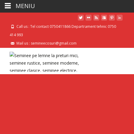
MENIU
Call us : Tel contact 0750411866 Departrament tehnic 0750
414 993
Mail us : semineecosuri@gmail.com