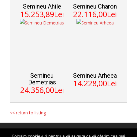
Semineu Ahile
Semineu Charon
15.253,89Lei
22.116,00Lei
Semineu
Semineu Arheea
14.228,00Lei
Demetrias
24.356,00Lei
<< return to listing
Copyright © Seminee pe lemne la preturi mici, seminee rustice,
Folosim cookie-uri pentru a vă asigura că vă oferim cea mai