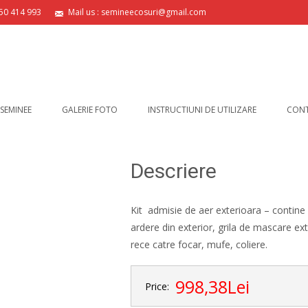
750 414 993
Mail us : semineecosuri@gmail.com
 SEMINEE
GALERIE FOTO
INSTRUCTIUNI DE UTILIZARE
CON
Descriere
Kit admisie de aer exterioara – contine
ardere din exterior, grila de mascare ext
rece catre focar, mufe, coliere.
998,38Lei
Price: