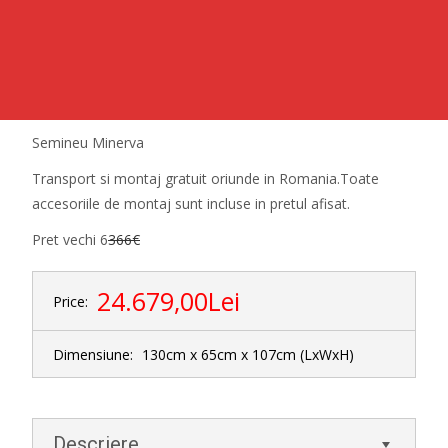
Semineu Minerva
Transport si montaj gratuit oriunde in Romania.Toate
accesoriile de montaj sunt incluse in pretul afisat.
Pret vechi 6
366€
24.679,00Lei
Price:
Dimensiune:
130cm x 65cm x 107cm
(LxWxH)
Descriere