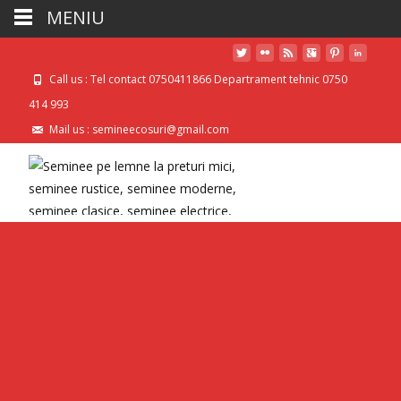
MENIU
Call us : Tel contact 0750411866 Departrament tehnic 0750
414 993
Mail us : semineecosuri@gmail.com